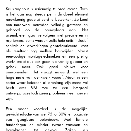
Kruislaaghout is seriematig te producteren. Toch
is het dan nog steeds per individueel element
nauwkeurig gedetailleerd te bewerken. Zo komt
een maatwerk bouwdeel volledig gefreesd en
geboord op de bouwplaats aan. Het
assembleren gaat vervolgens met precisie en in
rap tempo. Soms worden zelfs hele units inclusief
sanitair en afwerkingen geprefabriceerd. Met
als resultaat nog snellere bouwtijden. Naast
eenvoudige montagetechnieken en een prettig
werkklimaat dus ook geen luidruchtig geboor en
gehak meer. Ook goed nieuws voor
omwonenden. Het vraagt natuurlijk wel een
hoge mate van denkwerk vooraf. Maar in een
sector waar iedereen al jarenlang zijn mond vol
heeft over BIM zou zo een integraal
ontwerpproces toch geen probleem meer hoeven
zijn.
Een ander voordeel is de mogelijke
gewichtreductie van wel 75 tot 80% ten opzichte
van gangbare betonbouw. Met lichtere
funderingen en minder zwaar transport en
bouwkranen tot gevolg. Zaken als