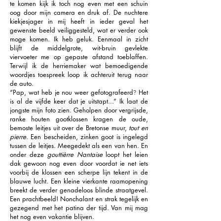
te komen kijk ik toch nog even met een schuin
oog door mijn camera en druk af. De nuchtere
kiekjesjager in mij heeft in ieder geval het
gewenste beeld veiliggesteld, wat er verder ook
moge komen. Ik heb geluk. Eenmaal in zicht
blijft de middelgrote, wit-bruin gevlekte
viervoeter me op gepaste afstand toeblaffen.
Terwijl ik de herriemaker wat bemoedigende
woordjes toespreek loop ik achteruit terug naar
de auto.
“Pap, wat heb je nou weer gefotografeerd
Het
?
is al de vijfde keer dat je uitstapt...” Ik laat de
jongste mijn foto zien. Geholpen door vergrijsde,
ranke houten gootklossen kragen de oude,
bemoste leitjes uit over de Bretonse muur,
tout en
pierre
. Een bescheiden, zinken goot is ingelegd
tussen de leitjes. Meegedekt als een van hen. En
onder deze
gouttièrre Nantaise
loopt het leien
dak gewoon nog even door voordat ie net iets
voorbij de klossen een scherpe lijn tekent in de
blauwe lucht. Een kleine vierkante raamopening
breekt de verder genadeloos blinde straatgevel.
Een prachtbeeld! Nonchalant en strak tegelijk en
gezegend met het patina der tijd. Van mij mag
het nog even vakantie blijven.