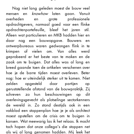
Nog niet lang geleden moest de bouw veel
mensen en
knowhow
laten gaan. Vanuit
overheden en grote professionele
opdrachtgevers, normaal goed voor een flinke
opdrachtenportefeuille, bleef het jaren stil.
Alleen wat particulieren en MKB hadden hier en
daar nog een bouwopgave. Bouwers en
ontwerpbureaus waren gedwongen flink in te
krimpen of vielen om. Van alles werd
geprobeerd er het beste van te maken en de
zaak om te buigen. Dat alles was al lang en
breed gaande toen de artikelen verschenen over
hoe je de barre tijden moest overleven. Beter
nog: hoe er uiteindelijk sterker uit te komen. Niet
zelden opgesteld door partijen op
geruststellende afstand van de bouwpraktijk. Zij
schreven zo hun beschouwingen op dit
overlevingsgevecht als plotselinge sectorkenners
de wereld in. Zo stond destijds ook in een
vakblad een stappenplan hoe je je als architect
moest opstellen om de crisis om te buigen in
kansen. Wat meewarig las ik het relaas. Ik mocht
toch hopen dat onze collega's die stappen net
als wij al lang genomen hadden. Mij leek het