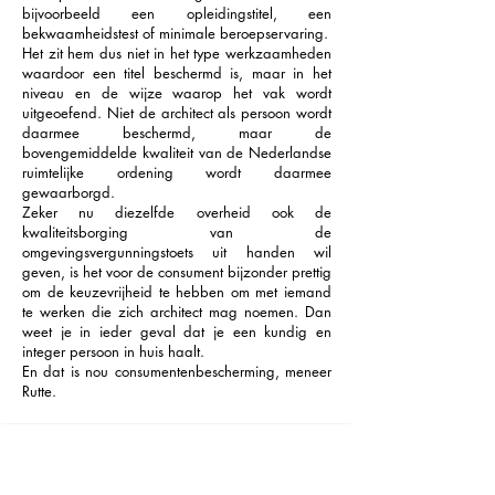
bijvoorbeeld een opleidingstitel, een
bekwaamheidstest of minimale beroepservaring.
Het zit hem dus niet in het type werkzaamheden
waardoor een titel beschermd is, maar in het
niveau en de wijze waarop het vak wordt
uitgeoefend. Niet de architect als persoon wordt
daarmee beschermd, maar de
bovengemiddelde kwaliteit van de Nederlandse
ruimtelijke ordening wordt daarmee
gewaarborgd.
Zeker nu diezelfde overheid ook de
kwaliteitsborging van de
omgevingsvergunningstoets uit handen wil
geven, is het voor de consument bijzonder prettig
om de keuzevrijheid te hebben om met iemand
te werken die zich architect mag noemen. Dan
weet je in ieder geval dat je een kundig en
integer persoon in huis haalt.
En dat is nou consumentenbescherming, meneer
Rutte.
Van
blue print
naar
blue note