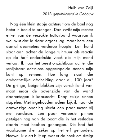
Huib van Zeijl
2018
gepubliceerd in Cobouw
Nog één klein stapje achteruit om de boel nóg
beter in beeld te brengen. Dan zwikt mijn rechter
enkel van de verzakte trottoirband waarvan ik
wel wist dat ie daar ergens lag maar hem een
aantal decimeters verderop hoopte. Een hond
slaat aan achter de lange tuinmuur als reactie
op de half onderdrukte vloek die mijn mond
verlaat. Ik hoor het beest onzichtbaar achter die
schijnbaar achteloos opgestapelde stenen mijn
kant op rennen. Hoe lang staat die
ambachtelijke afscheiding daar al, 100 jaar
?
De grillige, beige blokken zijn verschillend van
maat maar de bovenzijde van de wand
daarentegen is kaarsrecht. Knap stukje stenen
stapelen. Met ingehouden adem kijk ik naar de
aanwezige opening slecht een paar meter bij
me vandaan. Een paar verroeste pinnen
getuigen nog van de poort die in het verleden
daarin moet hebben gehangen. Die had het
waakzame dier zéker op het erf gehouden.
Hoewel ik alert blijf op wat er de hoek om dreigt