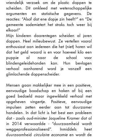
vriendelijk verzoek om de plastic doppen te
scheiden. Dit omkleed met wetenschappelijke
argumenten en statistische gegevens. De
reacties: “Alsof dat ene dopje zin heeft
” en “De
?
gemeente sodemietert het straks toch weer bij
elkaar!”
Mijn kinderen daarentegen scheiden al jaren
doppen. Heel milieubewust. Ze vertellen vooral
enthousiast aan iedereen die het (niet) horen wil
dat het geld waard is en voor hoeveel kilo een
puppie al naar de school voor
blindengeleidehonden kan. Hun bevlogen
verhaal aanhorend word je vanzelf een
glimlachende doppenscheider.
Mensen gaan makkelijker mee in een positieve,
eenvoudige boodschap en haken af bij een
goed bedoeld maar ingewikkeld verhaal met
opgeheven vingertje. Positieve, eenvoudige
impulsen zetten eerder aan tot duurzamer
handelen. In dat licht is het best een probleem
dat - zoals oud-minister Jaqueline Kramer dat al
in 2014 verwoordde - “duurzaamheid wordt
weggeprofessionaliseerd”. Inmiddels heet
duurzaamheid
circulaire economie
en wordt de