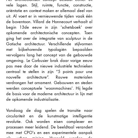
vele lagen. Stijl, ruimte, functie, constructie,
oriëntatie en context maken er allemaal deel van
uit. Al voert er in vernieuwende tijden vaak één
de boventoon. Villard de Honnecourt verhaalt al
begin 13de eeuw in zijn 'schetsboek' over
opkomende architectonische concepten. Toen
ging het over de integratie van sculptuur in de
Gotische architectuur. Verschillende stijlvormen
met bijbehorende typologiën bepaalden
vervolgens lang het concept van de gebouwde
omgeving. Le Corbusier brak daar vorige eeuw
pas mee door de nieuwe industriële technieken
centraal te stellen in zijn “5 points pour une
nouvelle architecture”. Rauwe materialen
verdrongen het ornament. Gebouwen en steden
werden conceptuele 'woonmachines'. Hij legde
de basis voor de moderne architectuur in lijn met
de opkomende industrialisatie.
Vandaag de dag spelen de transitie naar
circulariteit en de kunstmatige intelligentie
revolutie. Ook worden eisen complexer en
processen meer leidend. De beeldtaal verandert
mee met CPO's en een experimentele aanpak