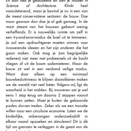
En dan heb je gestudeerd en ben je
Master in
Science of Architecture
. Klinkt heel
vooruitstrevend, maar je bevind je nu in een van
de meest conservatieve sectoren: de bouw. Doe
maar gewoon dan doe je al gek genoeg. In de
main stream
van het bouwen gebeurt weinig
verheffends. Er is nauwelijks ruimte om zelf in
een try-and-error-modus de boel uit te timmeren.
Je zal een opdrachtgever moeten winnen voor
innoverende ideeën en het zijn anderen die het
gaan maken. Ook mag je (om begrijpelijke
redenen) niet meer met probeersels uit de bocht
vliegen of uit de boom sodemieteren. Maar de
bouw zit wel in een verdomd veilige modus.
Want door alleen op een minimaal
bouwbesluitniveau te blijven doorakkeren maken
we de wereld niet veel beter. Volgens mij ligt de
waarheid in het midden. Bij innoveren zet je wel
eens 1 stap terug om daarna 2 stappen vooruit
te kunnen zetten. Moet je buiten de gebaande
paden durven treden. Zeker als we een transitie
willen naar een circulaire economie. Laten we de
kinderlijke, onbevangen onderzoeksdrift in
elkaar vooral opzoeken en stimuleren! Dit is dé
tijd om grenzen te verleggen in de geest van de