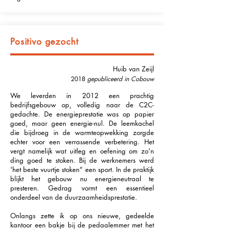
Positivo gezocht
Huib van Zeijl
2018
gepubliceerd in Cobouw
We leverden in 2012 een prachtig
bedrijfsgebouw op, volledig naar de C2C-
gedachte. De energieprestatie was op papier
goed, maar geen energie-nul. De leemkachel
die bijdroeg in de warmteopwekking zorgde
echter voor een verrassende verbetering. Het
vergt namelijk wat uitleg en oefening om zo'n
ding goed te stoken. Bij de werknemers werd
'het beste vuurtje stoken” een sport. In de praktijk
blijkt het gebouw nu energieneutraal te
presteren. Gedrag vormt een essentieel
onderdeel van de duurzaamheidsprestatie.
Onlangs zette ik op ons nieuwe, gedeelde
kantoor een bakje bij de pedaalemmer met het