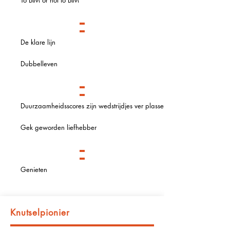
To BIM or not to BIM
De klare lijn
Dubbelleven
Duurzaamheidsscores zijn wedstrijdjes ver plassen
Gek geworden liefhebber
Genieten
Knutselpionier