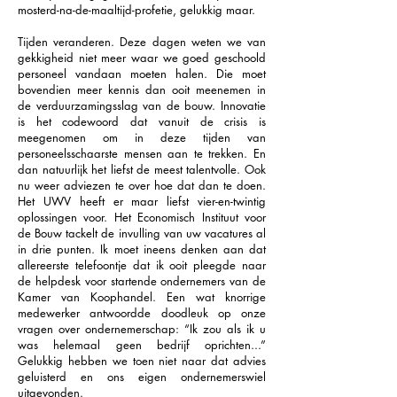
mosterd-na-de-maaltijd-profetie, gelukkig maar.
Tijden veranderen. Deze dagen weten we van
gekkigheid niet meer waar we goed geschoold
personeel vandaan moeten halen. Die moet
bovendien meer kennis dan ooit meenemen in
de verduurzamingsslag van de bouw. Innovatie
is het codewoord dat vanuit de crisis is
meegenomen om in deze tijden van
personeelsschaarste mensen aan te trekken. En
dan natuurlijk het liefst de meest talentvolle. Ook
nu weer adviezen te over hoe dat dan te doen.
Het UWV heeft er maar liefst vier-en-twintig
oplossingen voor. Het Economisch Instituut voor
de Bouw tackelt de invulling van uw vacatures al
in drie punten. Ik moet ineens denken aan dat
allereerste telefoontje dat ik ooit pleegde naar
de helpdesk voor startende ondernemers van de
Kamer van Koophandel. Een wat knorrige
medewerker antwoordde doodleuk op onze
vragen over ondernemerschap: “Ik zou als ik u
was helemaal geen bedrijf oprichten...”
Gelukkig hebben we toen niet naar dat advies
geluisterd en ons eigen ondernemerswiel
uitgevonden.