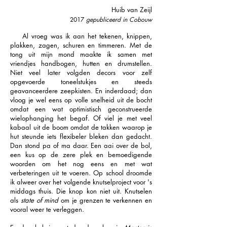
Huib van Zeijl
2017
gepubliceerd in Cobouw
Al vroeg was ik aan het tekenen, knippen,
plakken, zagen, schuren en timmeren. Met de
tong uit mijn mond maakte ik samen met
vriendjes handbogen, hutten en drumstellen.
Niet veel later volgden decors voor zelf
opgevoerde toneelstukjes en steeds
geavanceerdere zeepkisten. En inderdaad; dan
vloog je wel eens op volle snelheid uit de bocht
omdat een wat optimistisch geconstrueerde
wielophanging het begaf. Of viel je met veel
kabaal uit de boom omdat de takken waarop je
hut steunde iets flexibeler bleken dan gedacht.
Dan stond pa of ma daar. Een aai over de bol,
een kus op de zere plek en bemoedigende
woorden om het nog eens en met wat
verbeteringen uit te voeren. Op school droomde
ik alweer over het volgende knutselproject voor 's
middags thuis. Die knop kon niet uit. Knutselen
als
state of mind
om je grenzen te verkennen en
vooral weer te verleggen.