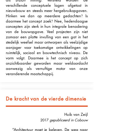
als
urban mining
. Versneld worden de
verschillende conceptuele lagen afgetast in
nieuwbouw en steeds meer hergebruikopgaven.
Hinken we dan op meerdere gedachten
Is
?
daarmee het concept zoek
Nee, hedendaagse
?
concepten zijn sterk in hun integrale benadering
van de bouwopgave. Veel projecten zijn niet
zomaar een platte invulling van een gat in het
stedelijk weefsel maar ontworpen als veelzijdige
aanjager voor toekomstige ontwikkelingen op
ruimtelijk, sociaal en bouwtechnisch niveau. De
vorm volgt. Daarmee is het concept op zich
onzichtbaarder geworden maar weldoordacht
aanwezig als vernuftige motor van onze
veranderende maatschappij.
De kracht van de vierde dimensie
Huib van Zeijl
2017
gepubliceerd in Cobouw
“Architectuur moet je beleven. De weg naar