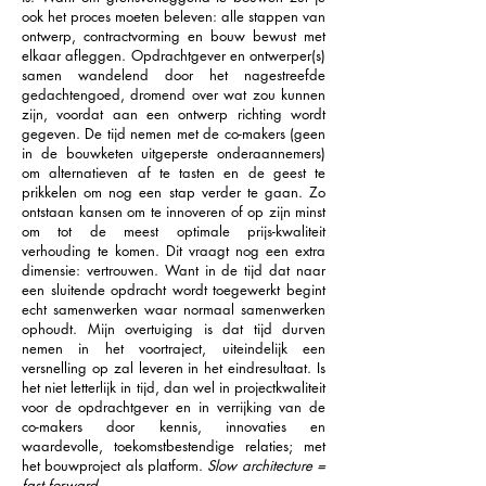
ook het proces moeten beleven: alle stappen van
ontwerp, contractvorming en bouw bewust met
elkaar afleggen. Opdrachtgever en ontwerper(s)
samen wandelend door het nagestreefde
gedachtengoed, dromend over wat zou kunnen
zijn, voordat aan een ontwerp richting wordt
gegeven. De tijd nemen met de co-makers (geen
in de bouwketen uitgeperste onderaannemers)
om alternatieven af te tasten en de geest te
prikkelen om nog een stap verder te gaan. Zo
ontstaan kansen om te innoveren of op zijn minst
om tot de meest optimale prijs-kwaliteit
verhouding te komen. Dit vraagt nog een extra
dimensie: vertrouwen. Want in de tijd dat naar
een sluitende opdracht wordt toegewerkt begint
echt samenwerken waar normaal samenwerken
ophoudt. Mijn overtuiging is dat tijd durven
nemen in het voortraject, uiteindelijk een
versnelling op zal leveren in het eindresultaat. Is
het niet letterlijk in tijd, dan wel in projectkwaliteit
voor de opdrachtgever en in verrijking van de
co-makers door kennis, innovaties en
waardevolle, toekomstbestendige relaties; met
het bouwproject als platform.
Slow architecture =
fast forward.