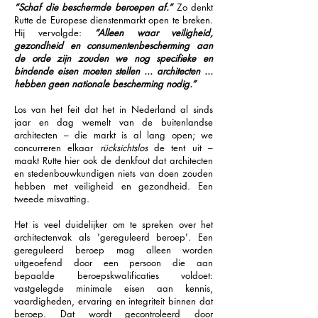
“Schaf die beschermde beroepen af.”
Zo denkt
Rutte de Europese dienstenmarkt open te breken.
Hij vervolgde:
“Alleen waar veiligheid,
gezondheid en consumentenbescherming aan
de orde zijn zouden we nog specifieke en
bindende eisen moeten stellen ... architecten ...
hebben geen nationale bescherming nodig.”
Los van het feit dat het in Nederland al sinds
jaar en dag wemelt van de buitenlandse
architecten – die markt is al lang open; we
concurreren elkaar
rücksichtslos
de tent uit –
maakt Rutte hier ook de denkfout dat architecten
en stedenbouwkundigen niets van doen zouden
hebben met veiligheid en gezondheid. Een
tweede misvatting.
Het is veel duidelijker om te spreken over het
architectenvak als 'gereguleerd beroep'. Een
gereguleerd beroep mag alleen worden
uitgeoefend door een persoon die aan
bepaalde beroepskwalificaties voldoet:
vastgelegde minimale eisen aan kennis,
vaardigheden, ervaring en integriteit binnen dat
beroep. Dat wordt gecontroleerd door