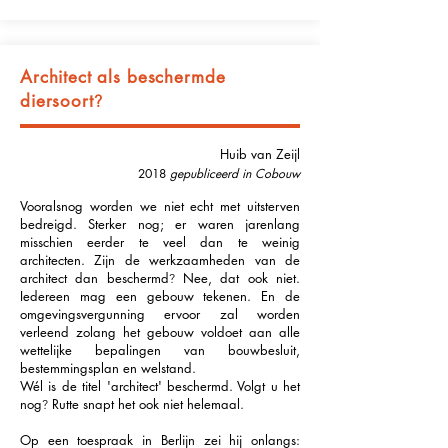
Architect als beschermde
diersoort
?
Huib van Zeijl
2018
gepubliceerd in Cobouw
Vooralsnog worden we niet echt met uitsterven
bedreigd. Sterker nog; er waren jarenlang
misschien eerder te veel dan te weinig
architecten. Zijn de werkzaamheden van de
architect dan beschermd
Nee, dat ook niet.
?
Iedereen mag een gebouw tekenen. En de
omgevingsvergunning ervoor zal worden
verleend zolang het gebouw voldoet aan alle
wettelijke bepalingen van bouwbesluit,
bestemmingsplan en welstand.
Wél is de titel 'architect' beschermd. Volgt u het
nog
Rutte snapt het ook niet helemaal.
?
Op een toespraak in Berlijn zei hij onlangs: