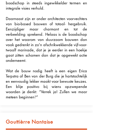
boodschap in steeds ingewikkelder termen en
integrale visies verhuld.
Daarnaast zijn er onder architecten voorvechters
van bio-based bouwen of totaal- hergebruik.
Eenzijdiger maar charmant en tot de
verbeelding sprekend. Helaas is de boodschap
over het waarom van duurzaam bouwen dan
vaak gedrenkt in zo'n afschrikwekkende vijf-voor-
twaalf marinade, dat je je eerder in een hoekje
gaat zitten schamen dan dat je opgewekt actie
onderneemt.
Wat de bouw nodig heeft is een eigen Erica
Terpstra of Ben van der Burg die je hartstochtelijk
en eenvoudig lekker maakt voor bewuste keuzes.
Een blije positivo bij wiens opzwepende
woorden je denkt: “Verrek ja! Zullen we maar
meteen beginnen
”
?
Gouttièrre Nantaise