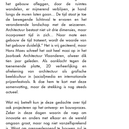
het gebouw afleggen, door de ruimtes
wandelen, er mijmerend verblijven, je hand
langs de muren laten gaan... De tijd staat je toe
de bewegende lichtinval te ervaren en het
veranderende landschap met de seizoenen.
Architectuur bestaat niet uit drie dimensies, maar
incorporeert tijd in zich... Naar mate een
gebouw de tijd trotseert, wordt de waarde van
het gebouw duidelijk.” Het is vrij geciteerd, maar
Hans Maes schreef het ooit heel mooi op in het
Jaarboek Architectuur Vlaanderen, alweer dik
tien jaar geleden. Als aanklacht tegen de
toenemende platte, 2D verheerlijking en
afrekening van architectuur als grafische
beeldcultuur in (social)media en internationale
prijzenfestivals. Ik doe hem te kort met deze
samenvatting, maar de strekking is nog steeds
actueel.
Wat mij betreft kun je deze gedachte over tijd
ook projecteren op het ontwerp- en bouwproces.
Zeker in deze dagen waarin de roep om
innovatie en anders met elkaar en de wereld
omgaan groot, maar nog niet vanzelfsprekend
is. Want om grensverleggend te bouwen zul je