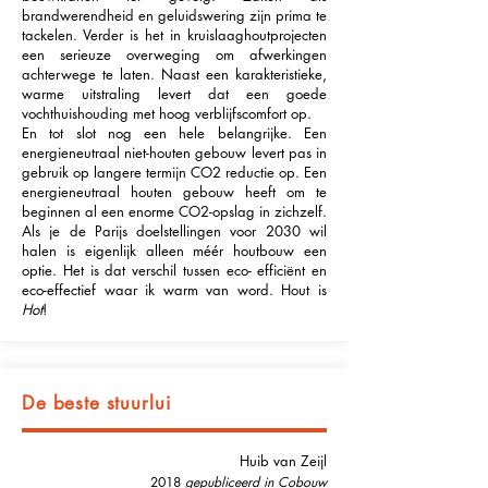
brandwerendheid en geluidswering zijn prima te
tackelen. Verder is het in kruislaaghoutprojecten
een serieuze overweging om afwerkingen
achterwege te laten. Naast een karakteristieke,
warme uitstraling levert dat een goede
vochthuishouding met hoog verblijfscomfort op.
En tot slot nog een hele belangrijke. Een
energieneutraal niet-houten gebouw levert pas in
gebruik op langere termijn CO2 reductie op. Een
energieneutraal houten gebouw heeft om te
beginnen al een enorme CO2-opslag in zichzelf.
Als je de Parijs doelstellingen voor 2030 wil
halen is eigenlijk alleen méér houtbouw een
optie. Het is dat verschil tussen eco- efficiënt en
eco-effectief waar ik warm van word. Hout is
Hot
!
De beste stuurlui
Huib van Zeijl
2018
gepubliceerd in Cobouw