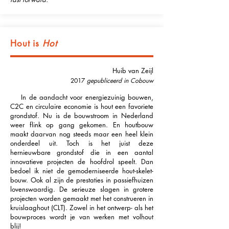
Hout is
Hot
Huib van Zeijl
2017
gepubliceerd in Cobouw
In de aandacht voor energiezuinig bouwen,
C2C en circulaire economie is hout een favoriete
grondstof. Nu is de bouwstroom in Nederland
weer flink op gang gekomen. En houtbouw
maakt daarvan nog steeds maar een heel klein
onderdeel uit. Toch is het juist deze
hernieuwbare grondstof die in een aantal
innovatieve projecten de hoofdrol speelt. Dan
bedoel ik niet de gemoderniseerde hout-skelet-
bouw. Ook al zijn de prestaties in passiefhuizen
lovenswaardig. De serieuze slagen in grotere
projecten worden gemaakt met het construeren in
kruislaaghout (CLT). Zowel in het ontwerp- als het
bouwproces wordt je van werken met volhout
blij!