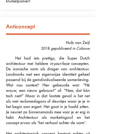
knutselpionier!
Anticoncept
Huib van Zeijl
2018
gepubliceerd in Cobouw
Het had iets prettigs, die Super Dutch
architectuur met heldere
in-your-face
concepten.
De iconische vorm als drager van architectuur.
Landmarks met een eigenwijze identiteit geheel
passend bij de geïndividualiseerde samenleving.
Wat nou context
Hier gebeurde wat: “Hé
?
wauw, een nieuw gebouw!” of: ”Nee, dat kán
toch niet!” Maar in dat laatste geval is het net
als met reclameslogans of deuntjes waar je je in
het begin aan ergert. Het gaat in je hoofd zitten.
Je neuriet ze binnensmonds mee voor je er erg in
hebt. Architectuur als marketingzuil en het
concept ervan als 'het verhaal achter de vorm'.
Het architectonisch concept bestaat echter uit